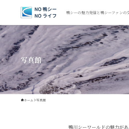
鴨シーの魅力発信と鴨シーファンの
写真館
ホーム
写真館
鴨川シーワールドの魅力があ