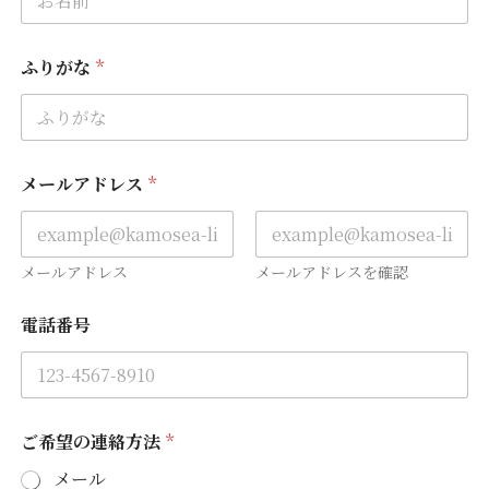
ふりがな
*
メールアドレス
*
メールアドレス
メールアドレスを確認
ふ
電話番号
り
が
な
お
名
前
ご希望の連絡方法
*
ふ
り
メール